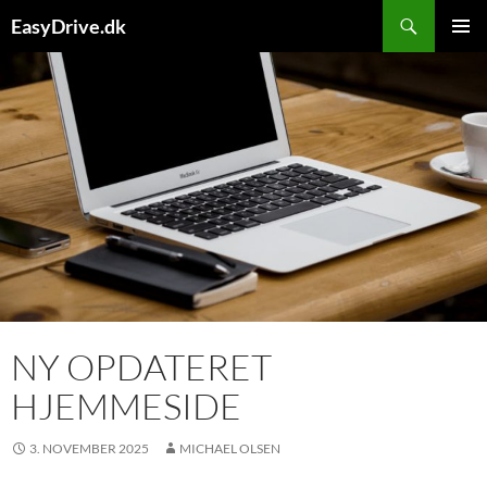
Hop
Søg
EasyDrive.dk
til
PRIMÆ
indhold
MENU
NY OPDATERET
HJEMMESIDE
3. NOVEMBER 2025
MICHAEL OLSEN