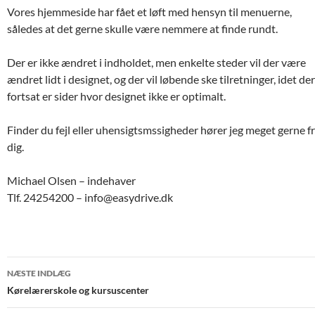
Vores hjemmeside har fået et løft med hensyn til menuerne,
således at det gerne skulle være nemmere at finde rundt.
Der er ikke ændret i indholdet, men enkelte steder vil der være
ændret lidt i designet, og der vil løbende ske tilretninger, idet der
fortsat er sider hvor designet ikke er optimalt.
Finder du fejl eller uhensigtsmssigheder hører jeg meget gerne f
dig.
Michael Olsen – indehaver
Tlf. 24254200 – info@easydrive.dk
Indlægsnavigation
NÆSTE INDLÆG
Kørelærerskole og kursuscenter