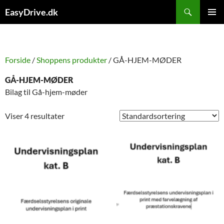
Hop
Søg
EasyDrive.dk
til
PRIMÆ
indhold
MENU
Forside
/
Shoppens produkter
/ GÅ-HJEM-MØDER
GÅ-HJEM-MØDER
Bilag til Gå-hjem-møder
Viser 4 resultater