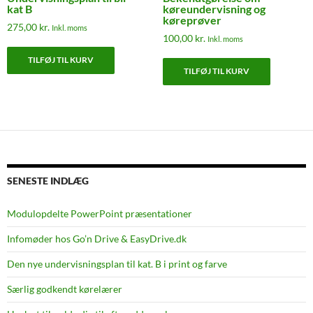
kat B
køreundervisning og
køreprøver
275,00
kr.
Inkl. moms
100,00
kr.
Inkl. moms
TILFØJ TIL KURV
TILFØJ TIL KURV
SENESTE INDLÆG
Modulopdelte PowerPoint præsentationer
Infomøder hos Go’n Drive & EasyDrive.dk
Den nye undervisningsplan til kat. B i print og farve
Særlig godkendt kørelærer