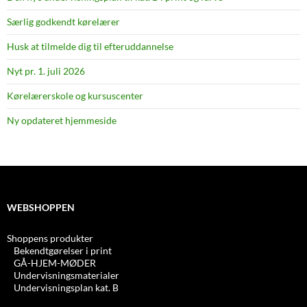
Særlig godkendt kørelærer
Husk at tilmelde dig til efteruddannelse
Nyt pr. 1. juli 2026
Kørelærerskole og kursuscenter
Ny opdateret hjemmeside
WEBSHOPPEN
Shoppens produkter
Bekendtgørelser i print
GÅ-HJEM-MØDER
Undervisningsmaterialer
Undervisningsplan kat. B