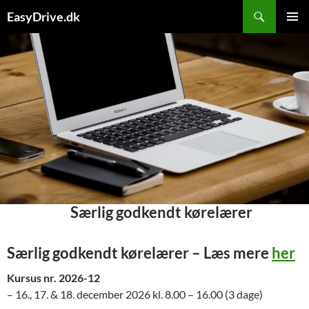
Hop
Søg
EasyDrive.dk
til
PRIMÆ
indhold
MENU
Særlig godkendt kørelærer
Særlig godkendt kørelærer – Læs mere
her
Kursus nr. 2026-12
– 16., 17. & 18. december 2026 kl. 8.00 – 16.00 (3 dage)