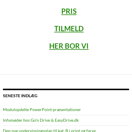
PRIS
TILMELD
HER BOR VI
SENESTE INDLÆG
Modulopdelte PowerPoint præsentationer
Infomøder hos Go’n Drive & EasyDrive.dk
Den nye undervisningsplan til kat. B i print og farve